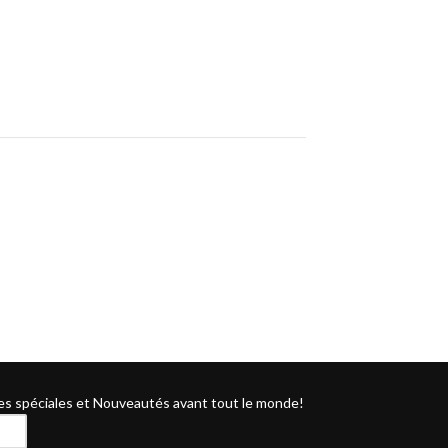
ût 2024
es spéciales et Nouveautés avant tout le monde!