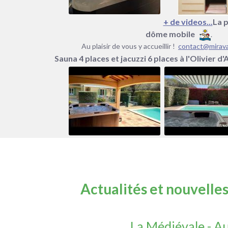
+ de videos...
La 
dôme mobile
.
Au plaisir de vous y accueillir !
contact@mirav
Sauna 4 places et jacuzzi 6 places à l'Olivier d'
Actualités et nouvelles 
La Médiévale - A