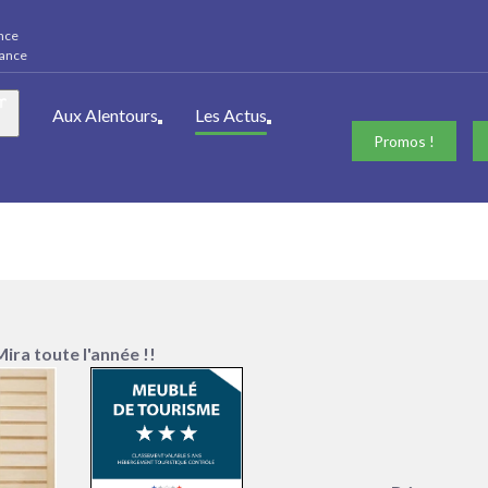
ance
rance
Aux Alentours
Les Actus
En savoir plus : Aux Alentours
En savoir plus : Les Actus
Promos !
Mira toute l'année !!