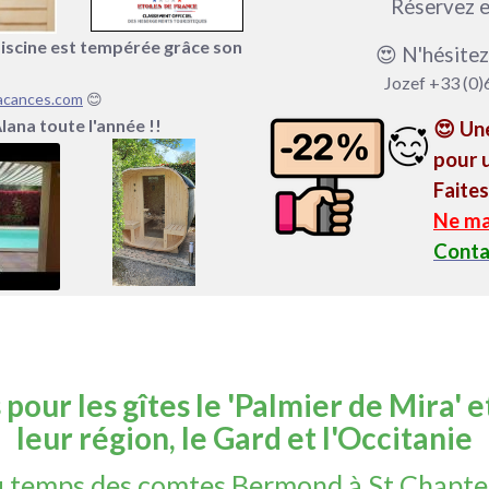
Réservez e
piscine est tempérée grâce son
😍 N'hésitez
Jozef +33 (0)
acances.com
😊
Alana toute l'année !!
😍 U
n
pour u
Faites
Ne ma
Conta
pour les gîtes le 'Palmier de Mira' et
leur région, le Gard et l'Occitanie
u temps des comtes Bermond à St Chaptes 