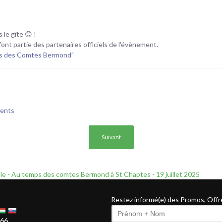
 le gîte 😊 !
ont partie des partenaires officiels de l'évènement.
ps des Comtes Bermond"
ments
Article suivant : Foire aux vins d'Uzès - 9-11 ao
Suivant
le - Au temps des comtes Bermond à St Chaptes - 19 juillet 2025
Restez informé(e) des Promos, Offr
.66