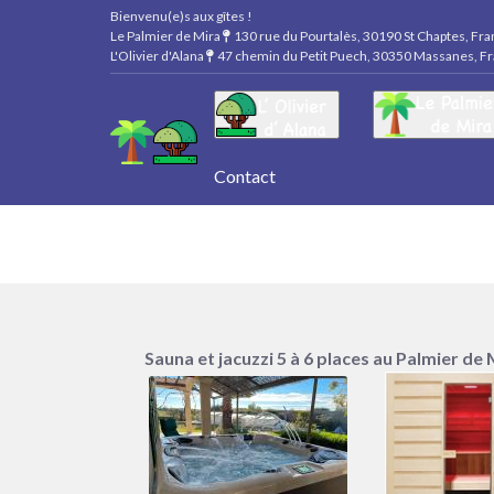
Bienvenu(e)s aux gîtes !
Le Palmier de Mira
130 rue du Pourtalès, 30190 St Chaptes, Fr
L'Olivier d'Alana
47 chemin du Petit Puech, 30350 Massanes, F
Contact
Sauna et jacuzzi 5 à 6 places au Palmier de 