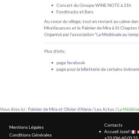
Concert du Groupe WINE NOTE à 21h
Foodtrucks et Bars
Au coeur du village, tout en restant au calme dans
MiraVacances et le Palmier de Mira à St Chaptes f
Organisé par l'association
"La Médiévale au tem
Plus d'info:
page facebook
page pour
la billetterie de certains évène
Vous êtes ici :
Palmier de Mira et Olivier d'Alana
/
Les Actus
/
La Médiéva
Contacts
Mentions Légales
Accueil Jozef
Conditions Générales
+33 (0)6.60.03.55